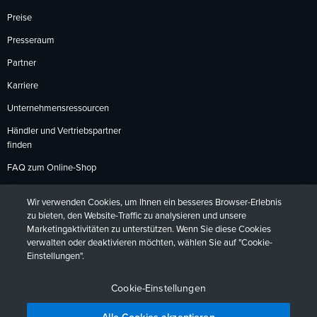
Preise
Presseraum
Partner
Karriere
Unternehmensressourcen
Händler und Vertriebspartner
finden
FAQ zum Online-Shop
Zahlungsmethoden
Wir verwenden Cookies, um Ihnen ein besseres Browser-Erlebnis
Rückgabebedingungen
zu bieten, den Website-Traffic zu analysieren und unsere
Marketingaktivitäten zu unterstützen. Wenn Sie diese Cookies
verwalten oder deaktivieren möchten, wählen Sie auf "Cookie-
Einstellungen".
Datenschutzrichtlinien
Barrierefreiheit
Kontakt
English
Deutsch
Français
Español
日本語
Português
Cookie-Einstellungen