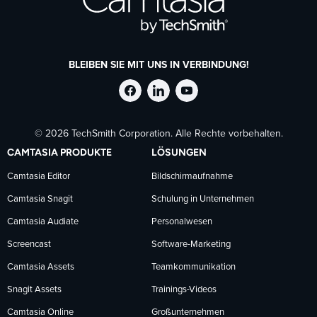
BLEIBEN SIE MIT UNS IN VERBINDUNG!
TechSmith
TechSmith
TechSmith
© 2026 TechSmith Corporation. Alle Rechte vorbehalten.
auf
auf
auf
CAMTASIA PRODUKTE
LÖSUNGEN
Facebook
LinkedIn
YouTube
Camtasia Editor
Bildschirmaufnahme
Camtasia Snagit
Schulung in Unternehmen
folgen
folgen
folgen
Camtasia Audiate
Personalwesen
Screencast
Software-Marketing
Camtasia Assets
Teamkommunikation
Snagit Assets
Trainings-Videos
Camtasia Online
Großunternehmen