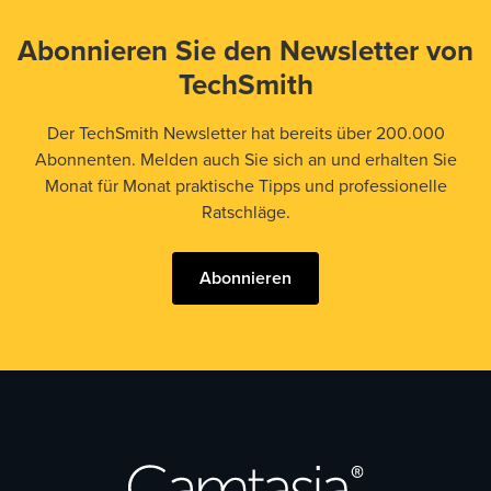
Abonnieren Sie den Newsletter von
TechSmith
Der TechSmith Newsletter hat bereits über 200.000
Abonnenten. Melden auch Sie sich an und erhalten Sie
Monat für Monat praktische Tipps und professionelle
Ratschläge.
Abonnieren