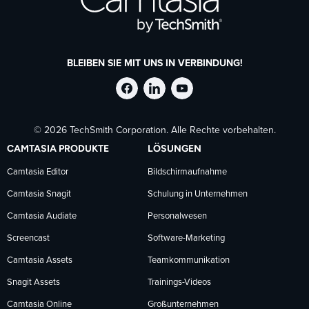
BLEIBEN SIE MIT UNS IN VERBINDUNG!
TechSmith
TechSmith
TechSmith
© 2026 TechSmith Corporation. Alle Rechte vorbehalten.
auf
auf
auf
CAMTASIA PRODUKTE
LÖSUNGEN
Facebook
LinkedIn
YouTube
Camtasia Editor
Bildschirmaufnahme
Camtasia Snagit
Schulung in Unternehmen
folgen
folgen
folgen
Camtasia Audiate
Personalwesen
Screencast
Software-Marketing
Camtasia Assets
Teamkommunikation
Snagit Assets
Trainings-Videos
Camtasia Online
Großunternehmen