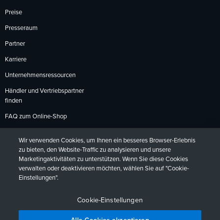
Preise
Presseraum
Partner
Karriere
Unternehmensressourcen
Händler und Vertriebspartner
finden
FAQ zum Online-Shop
Zahlungsmethoden
Wir verwenden Cookies, um Ihnen ein besseres Browser-Erlebnis
Rückgabebedingungen
zu bieten, den Website-Traffic zu analysieren und unsere
Marketingaktivitäten zu unterstützen. Wenn Sie diese Cookies
verwalten oder deaktivieren möchten, wählen Sie auf "Cookie-
Einstellungen".
Datenschutzrichtlinien
Barrierefreiheit
Kontakt
English
Deutsch
Français
Español
日本語
Português
Cookie-Einstellungen