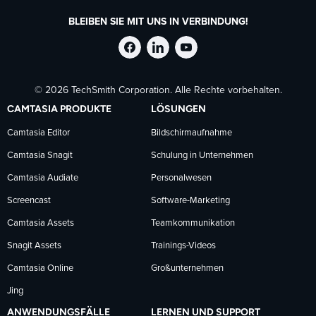
BLEIBEN SIE MIT UNS IN VERBINDUNG!
TechSmith
TechSmith
TechSmith
© 2026 TechSmith Corporation. Alle Rechte vorbehalten.
auf
auf
auf
CAMTASIA PRODUKTE
LÖSUNGEN
Facebook
LinkedIn
YouTube
Camtasia Editor
Bildschirmaufnahme
Camtasia Snagit
Schulung in Unternehmen
folgen
folgen
folgen
Camtasia Audiate
Personalwesen
Screencast
Software-Marketing
Camtasia Assets
Teamkommunikation
Snagit Assets
Trainings-Videos
Camtasia Online
Großunternehmen
Jing
ANWENDUNGSFÄLLE
LERNEN UND SUPPORT