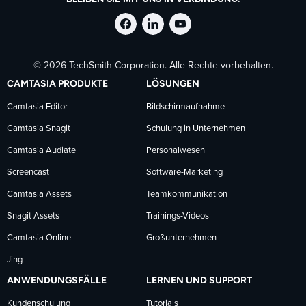
TechSmith
TechSmith
TechSmith
© 2026 TechSmith Corporation. Alle Rechte vorbehalten.
auf
auf
auf
CAMTASIA PRODUKTE
LÖSUNGEN
Facebook
LinkedIn
YouTube
Camtasia Editor
Bildschirmaufnahme
Camtasia Snagit
Schulung in Unternehmen
folgen
folgen
folgen
Camtasia Audiate
Personalwesen
Screencast
Software-Marketing
Camtasia Assets
Teamkommunikation
Snagit Assets
Trainings-Videos
Camtasia Online
Großunternehmen
Jing
ANWENDUNGSFÄLLE
LERNEN UND SUPPORT
Kundenschulung
Tutorials