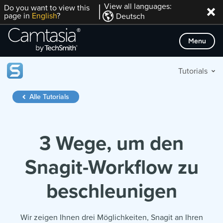
Direkt
View all languages:
Do you want to view this
page in
English
?
Deutsch
zum
Inhalt
Menu
Tutorials
Alle Tutorials
3 Wege, um den
Snagit-Workflow zu
beschleunigen
Wir zeigen Ihnen drei Möglichkeiten, Snagit an Ihren