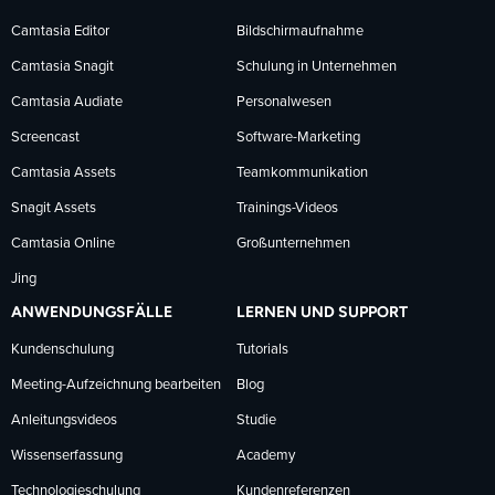
Facebook
LinkedIn
YouTube
Camtasia Editor
Bildschirmaufnahme
Camtasia Snagit
Schulung in Unternehmen
folgen
folgen
folgen
Camtasia Audiate
Personalwesen
Screencast
Software-Marketing
Camtasia Assets
Teamkommunikation
Snagit Assets
Trainings-Videos
Camtasia Online
Großunternehmen
Jing
ANWENDUNGSFÄLLE
LERNEN UND SUPPORT
Kundenschulung
Tutorials
Meeting-Aufzeichnung bearbeiten
Blog
Anleitungsvideos
Studie
Wissenserfassung
Academy
Technologieschulung
Kundenreferenzen