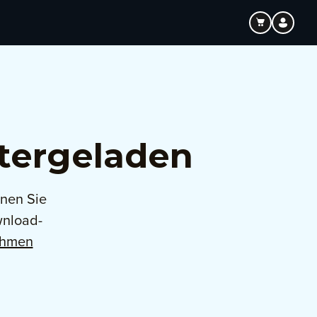
tergeladen
nnen Sie
wnload-
nehmen