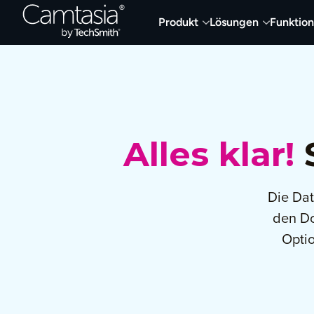
Direkt
Produkt
Lösungen
Funktio
zum
Inhalt
Alles klar!
S
Die Dat
den D
Opti