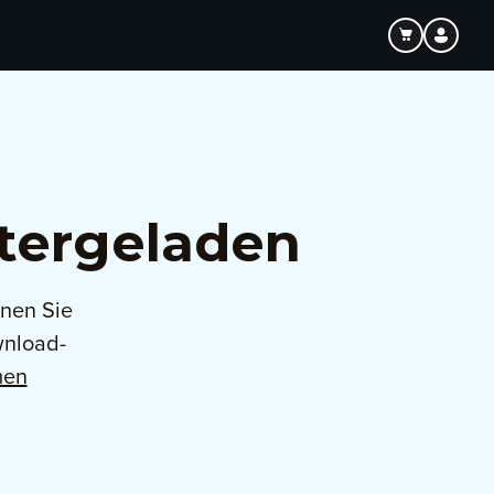
tergeladen
nnen Sie
wnload-
men