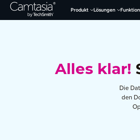
Direkt
Produkt
Lösungen
Funktio
zum
Inhalt
Alles klar!
S
Die Dat
den D
Op