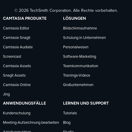
© 2026 TechSmith Corporation. Alle Rechte vorbehalten.
auf
auf
auf
CAMTASIA PRODUKTE
LÖSUNGEN
Facebook
LinkedIn
YouTube
Camtasia Editor
Bildschirmaufnahme
Camtasia Snagit
Schulung in Unternehmen
folgen
folgen
folgen
Camtasia Audiate
Personalwesen
Screencast
Software-Marketing
Camtasia Assets
Teamkommunikation
Snagit Assets
Trainings-Videos
Camtasia Online
Großunternehmen
Jing
ANWENDUNGSFÄLLE
LERNEN UND SUPPORT
Kundenschulung
Tutorials
Meeting-Aufzeichnung bearbeiten
Blog