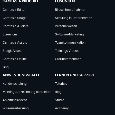
CAMTASIA PRODUKTE
LÖSUNGEN
Facebook
LinkedIn
YouTube
Camtasia Editor
Bildschirmaufnahme
Camtasia Snagit
Schulung in Unternehmen
folgen
folgen
folgen
Camtasia Audiate
Personalwesen
Screencast
Software-Marketing
Camtasia Assets
Teamkommunikation
Snagit Assets
Trainings-Videos
Camtasia Online
Großunternehmen
Jing
ANWENDUNGSFÄLLE
LERNEN UND SUPPORT
Kundenschulung
Tutorials
Meeting-Aufzeichnung bearbeiten
Blog
Anleitungsvideos
Studie
Wissenserfassung
Academy