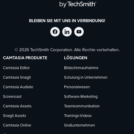
BLEIBEN SIE MIT UNS IN VERBINDUNG!
TechSmith
TechSmith
TechSmith
© 2026 TechSmith Corporation. Alle Rechte vorbehalten.
auf
auf
auf
CAMTASIA PRODUKTE
LÖSUNGEN
Facebook
LinkedIn
YouTube
Camtasia Editor
Bildschirmaufnahme
Camtasia Snagit
Schulung in Unternehmen
folgen
folgen
folgen
Camtasia Audiate
Personalwesen
Screencast
Software-Marketing
Camtasia Assets
Teamkommunikation
Snagit Assets
Trainings-Videos
Camtasia Online
Großunternehmen