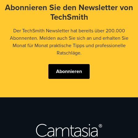
Abonnieren Sie den Newsletter von
TechSmith
Der TechSmith Newsletter hat bereits über 200.000
Abonnenten. Melden auch Sie sich an und erhalten Sie
Monat für Monat praktische Tipps und professionelle
Ratschläge.
Abonnieren