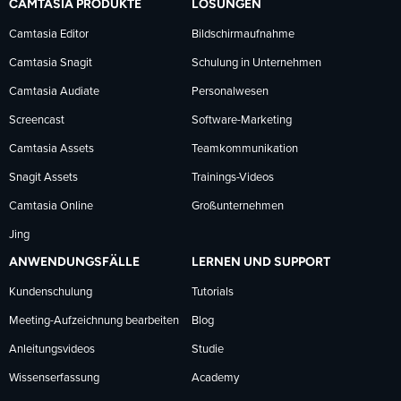
CAMTASIA PRODUKTE
LÖSUNGEN
Facebook
LinkedIn
YouTube
Camtasia Editor
Bildschirmaufnahme
Camtasia Snagit
Schulung in Unternehmen
folgen
folgen
folgen
Camtasia Audiate
Personalwesen
Screencast
Software-Marketing
Camtasia Assets
Teamkommunikation
Snagit Assets
Trainings-Videos
Camtasia Online
Großunternehmen
Jing
ANWENDUNGSFÄLLE
LERNEN UND SUPPORT
Kundenschulung
Tutorials
Meeting-Aufzeichnung bearbeiten
Blog
Anleitungsvideos
Studie
Wissenserfassung
Academy