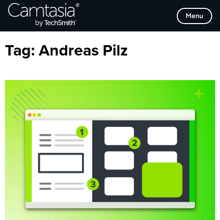
Direkt
Browse Categories
Menu
zum
Inhalt
Tag:
Andreas Pilz