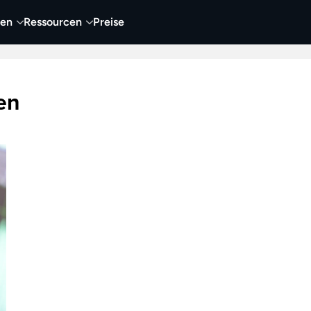
nen
Ressourcen
Preise
nehmen
Video
Visueller Content
Business
en