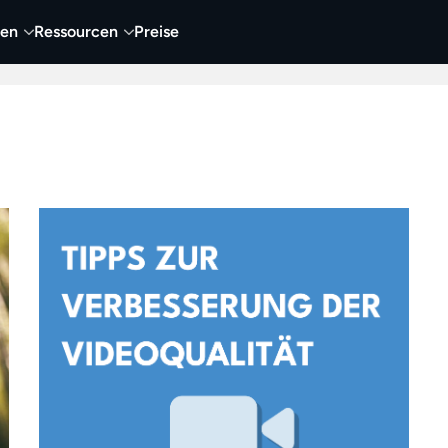
nen
Ressourcen
Preise
nehmen
Video
Visueller Content
Business