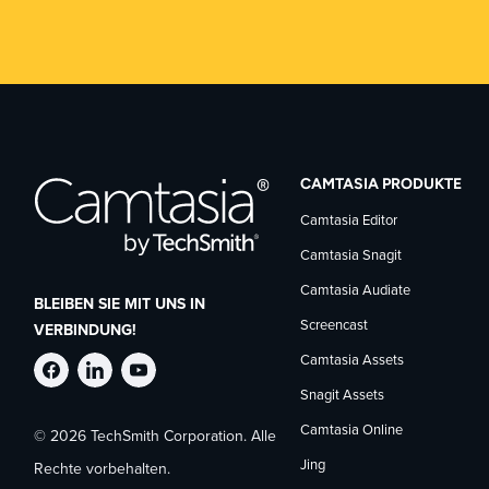
CAMTASIA PRODUKTE
Camtasia Editor
Camtasia Snagit
Camtasia Audiate
BLEIBEN SIE MIT UNS IN
Screencast
VERBINDUNG!
Camtasia Assets
TechSmith
TechSmith
TechSmith
Snagit Assets
Camtasia Online
© 2026 TechSmith Corporation. Alle
auf
auf
auf
Jing
Rechte vorbehalten.