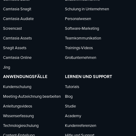
Facebook
LinkedIn
YouTube
Camtasia Snagit
Schulung in Unternehmen
folgen
folgen
folgen
Camtasia Audiate
Personalwesen
Screencast
Software-Marketing
Camtasia Assets
Teamkommunikation
Snagit Assets
Trainings-Videos
Camtasia Online
Großunternehmen
Jing
ANWENDUNGSFÄLLE
LERNEN UND SUPPORT
Kundenschulung
Tutorials
Meeting-Aufzeichnung bearbeiten
Blog
Anleitungsvideos
Studie
Wissenserfassung
Academy
Technologieschulung
Kundenreferenzen
Content-Erstellung
Hilfe und Support