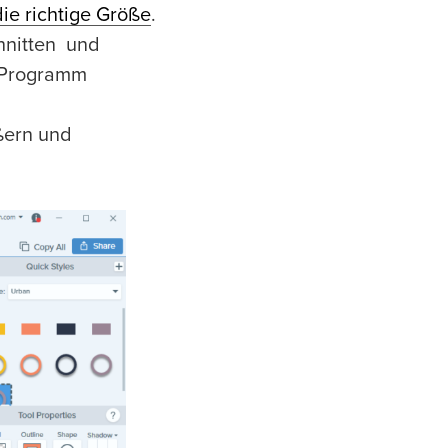
die richtige Größe
.
hnitten und
e Programm
ßern und