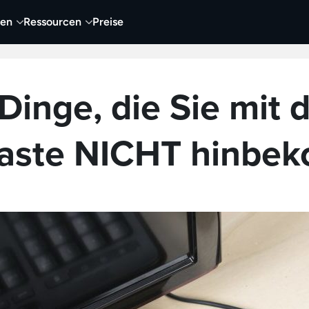
nen
Ressourcen
Preise
nehmen
Video
Visueller Content
Business
Dinge, die Sie mit 
taste NICHT hinbe