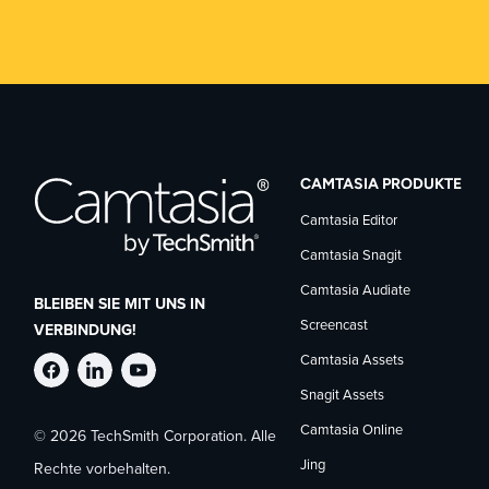
CAMTASIA PRODUKTE
Camtasia Editor
Camtasia Snagit
Camtasia Audiate
BLEIBEN SIE MIT UNS IN
Screencast
VERBINDUNG!
Camtasia Assets
TechSmith
TechSmith
TechSmith
Snagit Assets
Camtasia Online
© 2026 TechSmith Corporation. Alle
auf
auf
auf
Jing
Rechte vorbehalten.