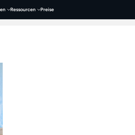
nen
Ressourcen
Preise
nehmen
Video
Visueller Content
Business