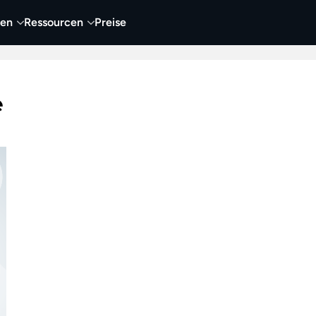
nen
Ressourcen
Preise
nehmen
Video
Visueller Content
Business
e