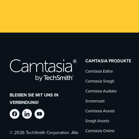
CAMTASIA PRODUKTE
Camtasia Editor
Camtasia Snagit
Camtasia Audiate
BLEIBEN SIE MIT UNS IN
Screencast
VERBINDUNG!
Camtasia Assets
TechSmith
TechSmith
TechSmith
Snagit Assets
Camtasia Online
© 2026 TechSmith Corporation. Alle
auf
auf
auf