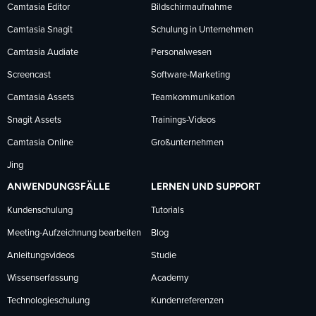
Facebook
LinkedIn
YouTube
Camtasia Editor
Bildschirmaufnahme
Camtasia Snagit
Schulung in Unternehmen
folgen
folgen
folgen
Camtasia Audiate
Personalwesen
Screencast
Software-Marketing
Camtasia Assets
Teamkommunikation
Snagit Assets
Trainings-Videos
Camtasia Online
Großunternehmen
Jing
ANWENDUNGSFÄLLE
LERNEN UND SUPPORT
Kundenschulung
Tutorials
Meeting-Aufzeichnung bearbeiten
Blog
Anleitungsvideos
Studie
Wissenserfassung
Academy
Technologieschulung
Kundenreferenzen