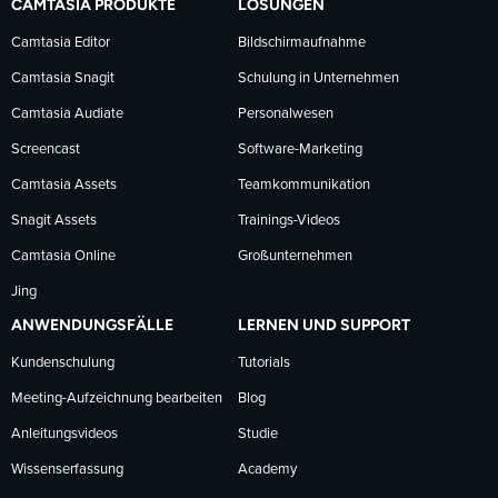
CAMTASIA PRODUKTE
LÖSUNGEN
Facebook
LinkedIn
YouTube
Camtasia Editor
Bildschirmaufnahme
Camtasia Snagit
Schulung in Unternehmen
folgen
folgen
folgen
Camtasia Audiate
Personalwesen
Screencast
Software-Marketing
Camtasia Assets
Teamkommunikation
Snagit Assets
Trainings-Videos
Camtasia Online
Großunternehmen
Jing
ANWENDUNGSFÄLLE
LERNEN UND SUPPORT
Kundenschulung
Tutorials
Meeting-Aufzeichnung bearbeiten
Blog
Anleitungsvideos
Studie
Wissenserfassung
Academy