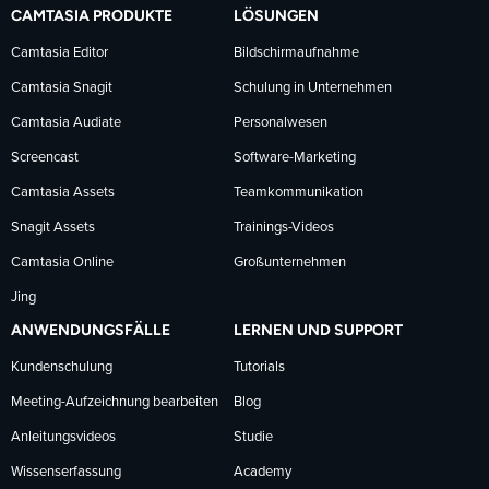
auf
auf
auf
CAMTASIA PRODUKTE
LÖSUNGEN
Facebook
LinkedIn
YouTube
Camtasia Editor
Bildschirmaufnahme
Camtasia Snagit
Schulung in Unternehmen
folgen
folgen
folgen
Camtasia Audiate
Personalwesen
Screencast
Software-Marketing
Camtasia Assets
Teamkommunikation
Snagit Assets
Trainings-Videos
Camtasia Online
Großunternehmen
Jing
ANWENDUNGSFÄLLE
LERNEN UND SUPPORT
Kundenschulung
Tutorials
Meeting-Aufzeichnung bearbeiten
Blog
Anleitungsvideos
Studie
Wissenserfassung
Academy