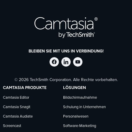
BLEIBEN SIE MIT UNS IN VERBINDUNG!
TechSmith
TechSmith
TechSmith
© 2026 TechSmith Corporation. Alle Rechte vorbehalten.
auf
auf
auf
CAMTASIA PRODUKTE
LÖSUNGEN
Facebook
LinkedIn
YouTube
Camtasia Editor
Bildschirmaufnahme
Camtasia Snagit
Schulung in Unternehmen
folgen
folgen
folgen
Camtasia Audiate
Personalwesen
Screencast
Software-Marketing