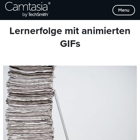
Direkt
Browse Categories
Menu
zum
Inhalt
Lernerfolge mit animierten
GIFs