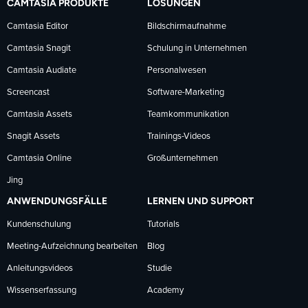
CAMTASIA PRODUKTE
LÖSUNGEN
Facebook
LinkedIn
YouTube
Camtasia Editor
Bildschirmaufnahme
Camtasia Snagit
Schulung in Unternehmen
folgen
folgen
folgen
Camtasia Audiate
Personalwesen
Screencast
Software-Marketing
Camtasia Assets
Teamkommunikation
Snagit Assets
Trainings-Videos
Camtasia Online
Großunternehmen
Jing
ANWENDUNGSFÄLLE
LERNEN UND SUPPORT
Kundenschulung
Tutorials
Meeting-Aufzeichnung bearbeiten
Blog
Anleitungsvideos
Studie
Wissenserfassung
Academy