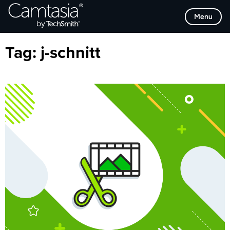
Direkt
Browse Categories
Menu
zum
Inhalt
Tag:
j-schnitt