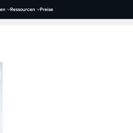
nen
Ressourcen
Preise
nehmen
Video
Visueller Content
Business