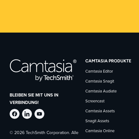
CAMTASIA PRODUKTE
Camtasia Editor
Camtasia Snagit
Camtasia Audiate
BLEIBEN SIE MIT UNS IN
Screencast
VERBINDUNG!
Camtasia Assets
TechSmith
TechSmith
TechSmith
Snagit Assets
Camtasia Online
© 2026 TechSmith Corporation. Alle
auf
auf
auf