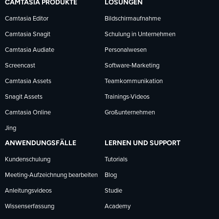
CAMTASIA PRODUKTE
LÖSUNGEN
Facebook
LinkedIn
YouTube
Camtasia Editor
Bildschirmaufnahme
Camtasia Snagit
Schulung in Unternehmen
folgen
folgen
folgen
Camtasia Audiate
Personalwesen
Screencast
Software-Marketing
Camtasia Assets
Teamkommunikation
Snagit Assets
Trainings-Videos
Camtasia Online
Großunternehmen
Jing
ANWENDUNGSFÄLLE
LERNEN UND SUPPORT
Kundenschulung
Tutorials
Meeting-Aufzeichnung bearbeiten
Blog
Anleitungsvideos
Studie
Wissenserfassung
Academy