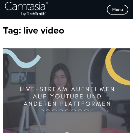
Direkt
Browse Categories
Menu
zum
Inhalt
Tag:
live video