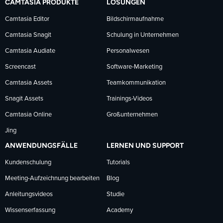
CAMTASIA PRODUKTE
LÖSUNGEN
Facebook
LinkedIn
YouTube
Camtasia Editor
Bildschirmaufnahme
Camtasia Snagit
Schulung in Unternehmen
folgen
folgen
folgen
Camtasia Audiate
Personalwesen
Screencast
Software-Marketing
Camtasia Assets
Teamkommunikation
Snagit Assets
Trainings-Videos
Camtasia Online
Großunternehmen
Jing
ANWENDUNGSFÄLLE
LERNEN UND SUPPORT
Kundenschulung
Tutorials
Meeting-Aufzeichnung bearbeiten
Blog
Anleitungsvideos
Studie
Wissenserfassung
Academy