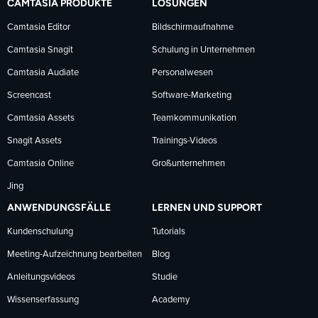
CAMTASIA PRODUKTE
LÖSUNGEN
Facebook
LinkedIn
YouTube
Camtasia Editor
Bildschirmaufnahme
Camtasia Snagit
Schulung in Unternehmen
folgen
folgen
folgen
Camtasia Audiate
Personalwesen
Screencast
Software-Marketing
Camtasia Assets
Teamkommunikation
Snagit Assets
Trainings-Videos
Camtasia Online
Großunternehmen
Jing
ANWENDUNGSFÄLLE
LERNEN UND SUPPORT
Kundenschulung
Tutorials
Meeting-Aufzeichnung bearbeiten
Blog
Anleitungsvideos
Studie
Wissenserfassung
Academy