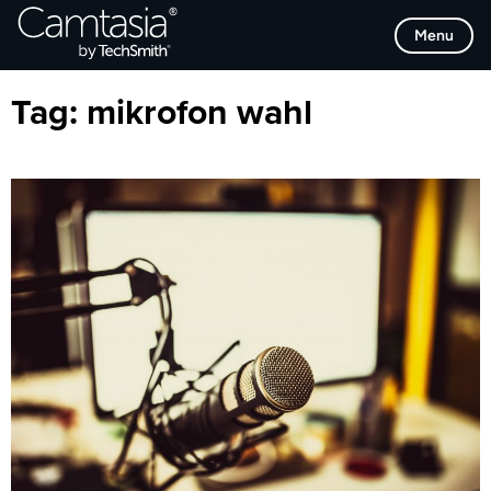
Direkt
Browse Categories
Menu
zum
Inhalt
Tag:
mikrofon wahl