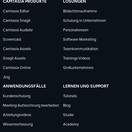
CAMTASIA PRODUKTE
LÖSUNGEN
Facebook
LinkedIn
YouTube
Camtasia Editor
Bildschirmaufnahme
Camtasia Snagit
Schulung in Unternehmen
folgen
folgen
folgen
Camtasia Audiate
Personalwesen
Screencast
Software-Marketing
Camtasia Assets
Teamkommunikation
Snagit Assets
Trainings-Videos
Camtasia Online
Großunternehmen
Jing
ANWENDUNGSFÄLLE
LERNEN UND SUPPORT
Kundenschulung
Tutorials
Meeting-Aufzeichnung bearbeiten
Blog
Anleitungsvideos
Studie
Wissenserfassung
Academy