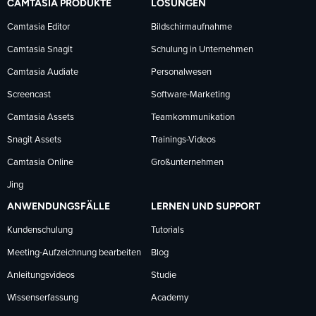
CAMTASIA PRODUKTE
LÖSUNGEN
Facebook
LinkedIn
YouTube
Camtasia Editor
Bildschirmaufnahme
Camtasia Snagit
Schulung in Unternehmen
folgen
folgen
folgen
Camtasia Audiate
Personalwesen
Screencast
Software-Marketing
Camtasia Assets
Teamkommunikation
Snagit Assets
Trainings-Videos
Camtasia Online
Großunternehmen
Jing
ANWENDUNGSFÄLLE
LERNEN UND SUPPORT
Kundenschulung
Tutorials
Meeting-Aufzeichnung bearbeiten
Blog
Anleitungsvideos
Studie
Wissenserfassung
Academy