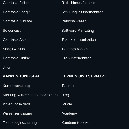
Facebook
LinkedIn
YouTube
Camtasia Editor
Bildschirmaufnahme
Camtasia Snagit
Schulung in Unternehmen
folgen
folgen
folgen
Camtasia Audiate
Personalwesen
Screencast
Software-Marketing
Camtasia Assets
Teamkommunikation
Snagit Assets
Trainings-Videos
Camtasia Online
Großunternehmen
Jing
ANWENDUNGSFÄLLE
LERNEN UND SUPPORT
Kundenschulung
Tutorials
Meeting-Aufzeichnung bearbeiten
Blog
Anleitungsvideos
Studie
Wissenserfassung
Academy
Technologieschulung
Kundenreferenzen