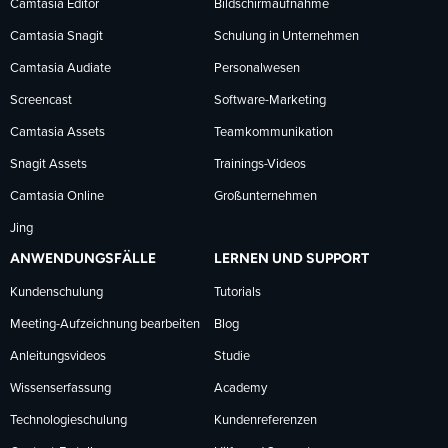
Facebook
LinkedIn
YouTube
Camtasia Editor
Bildschirmaufnahme
Camtasia Snagit
Schulung in Unternehmen
folgen
folgen
folgen
Camtasia Audiate
Personalwesen
Screencast
Software-Marketing
Camtasia Assets
Teamkommunikation
Snagit Assets
Trainings-Videos
Camtasia Online
Großunternehmen
Jing
ANWENDUNGSFÄLLE
LERNEN UND SUPPORT
Kundenschulung
Tutorials
Meeting-Aufzeichnung bearbeiten
Blog
Anleitungsvideos
Studie
Wissenserfassung
Academy
Technologieschulung
Kundenreferenzen