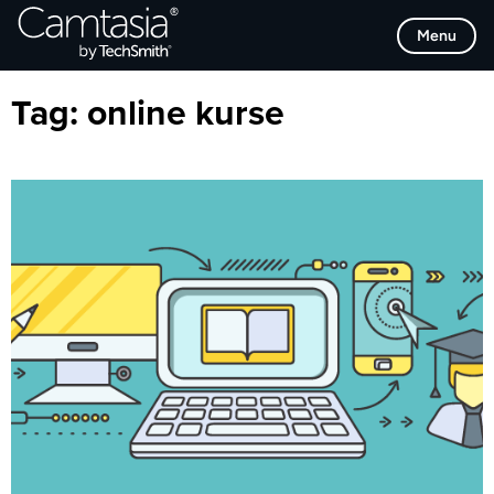
Direkt
Browse Categories
Menu
zum
Inhalt
Tag:
online kurse