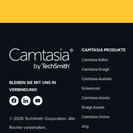
CAMTASIA PRODUKTE
Camtasia Editor
Camtasia Snagit
Camtasia Audiate
BLEIBEN SIE MIT UNS IN
Screencast
VERBINDUNG!
Camtasia Assets
TechSmith
TechSmith
TechSmith
Snagit Assets
Camtasia Online
© 2026 TechSmith Corporation. Alle
auf
auf
auf
Jing
Rechte vorbehalten.