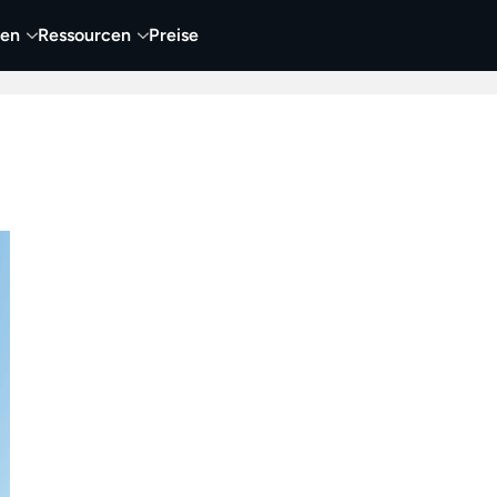
nen
Ressourcen
Preise
nehmen
Video
Visueller Content
Business