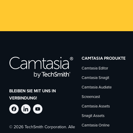
CAMTASIA PRODUKTE
Camtasia Editor
Camtasia Snagit
Camtasia Audiate
BLEIBEN SIE MIT UNS IN
Screencast
VERBINDUNG!
Camtasia Assets
TechSmith
TechSmith
TechSmith
Snagit Assets
Camtasia Online
© 2026 TechSmith Corporation. Alle
auf
auf
auf