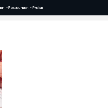
nen
Ressourcen
Preise
nehmen
Video
Visueller Content
Business