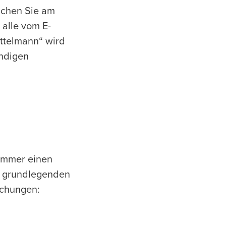
uchen Sie am
 alle vom E-
ittelmann“ wird
endigen
 immer einen
e grundlegenden
achungen: