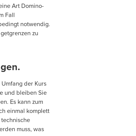
eine Art Domino-
m Fall
bedingt notwendig.
dgetgrenzen zu
ngen.
m Umfang der Kurs
e und bleiben Sie
ren. Es kann zum
och einmal komplett
 technische
werden muss, was