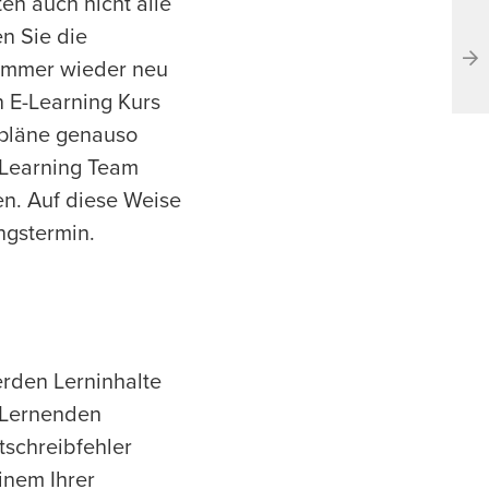
en auch nicht alle
n Sie die
 immer wieder neu
 E-Learning Kurs
npläne genauso
-Learning Team
n. Auf diese Weise
ngstermin.
erden Lerninhalte
e Lernenden
tschreibfehler
inem Ihrer