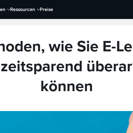
nen
Ressourcen
Preise
nehmen
Video
Visueller Content
Business
hoden, wie Sie E-Le
 zeitsparend überar
können