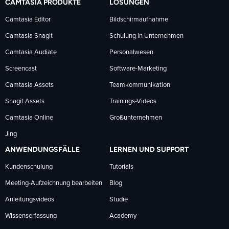
CAMTASIA PRODUKTE
LÖSUNGEN
Facebook
LinkedIn
YouTube
Camtasia Editor
Bildschirmaufnahme
Camtasia Snagit
Schulung in Unternehmen
folgen
folgen
folgen
Camtasia Audiate
Personalwesen
Screencast
Software-Marketing
Camtasia Assets
Teamkommunikation
Snagit Assets
Trainings-Videos
Camtasia Online
Großunternehmen
Jing
ANWENDUNGSFÄLLE
LERNEN UND SUPPORT
Kundenschulung
Tutorials
Meeting-Aufzeichnung bearbeiten
Blog
Anleitungsvideos
Studie
Wissenserfassung
Academy