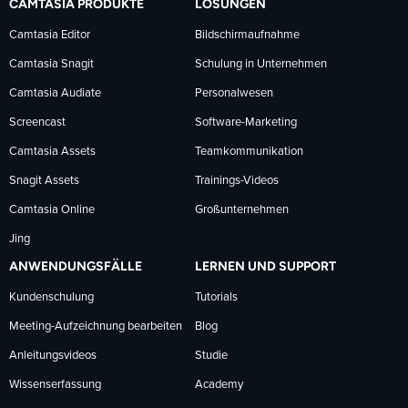
CAMTASIA PRODUKTE
LÖSUNGEN
Facebook
LinkedIn
YouTube
Camtasia Editor
Bildschirmaufnahme
Camtasia Snagit
Schulung in Unternehmen
folgen
folgen
folgen
Camtasia Audiate
Personalwesen
Screencast
Software-Marketing
Camtasia Assets
Teamkommunikation
Snagit Assets
Trainings-Videos
Camtasia Online
Großunternehmen
Jing
ANWENDUNGSFÄLLE
LERNEN UND SUPPORT
Kundenschulung
Tutorials
Meeting-Aufzeichnung bearbeiten
Blog
Anleitungsvideos
Studie
Wissenserfassung
Academy