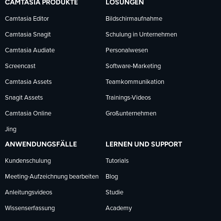
CAMTASIA PRODUKTE
LÖSUNGEN
Facebook
LinkedIn
YouTube
Camtasia Editor
Bildschirmaufnahme
Camtasia Snagit
Schulung in Unternehmen
folgen
folgen
folgen
Camtasia Audiate
Personalwesen
Screencast
Software-Marketing
Camtasia Assets
Teamkommunikation
Snagit Assets
Trainings-Videos
Camtasia Online
Großunternehmen
Jing
ANWENDUNGSFÄLLE
LERNEN UND SUPPORT
Kundenschulung
Tutorials
Meeting-Aufzeichnung bearbeiten
Blog
Anleitungsvideos
Studie
Wissenserfassung
Academy