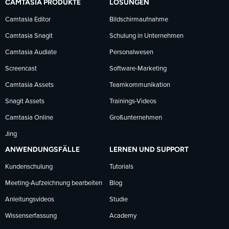
CAMTASIA PRODUKTE
LÖSUNGEN
Facebook
LinkedIn
YouTube
Camtasia Editor
Bildschirmaufnahme
Camtasia Snagit
Schulung in Unternehmen
folgen
folgen
folgen
Camtasia Audiate
Personalwesen
Screencast
Software-Marketing
Camtasia Assets
Teamkommunikation
Snagit Assets
Trainings-Videos
Camtasia Online
Großunternehmen
Jing
ANWENDUNGSFÄLLE
LERNEN UND SUPPORT
Kundenschulung
Tutorials
Meeting-Aufzeichnung bearbeiten
Blog
Anleitungsvideos
Studie
Wissenserfassung
Academy