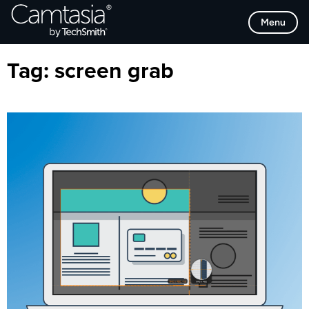
Direkt
Browse Categories
Menu
zum
Inhalt
Tag:
screen grab