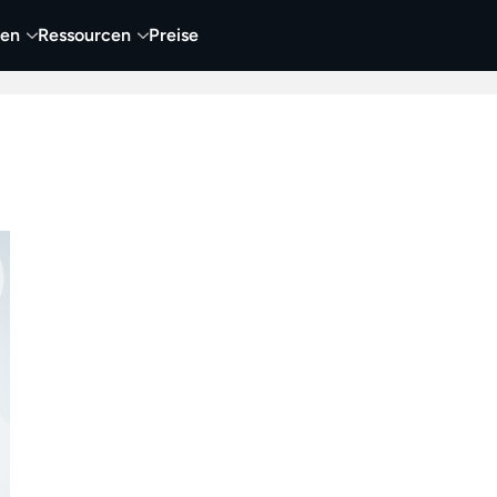
nen
Ressourcen
Preise
nehmen
Video
Visueller Content
Business