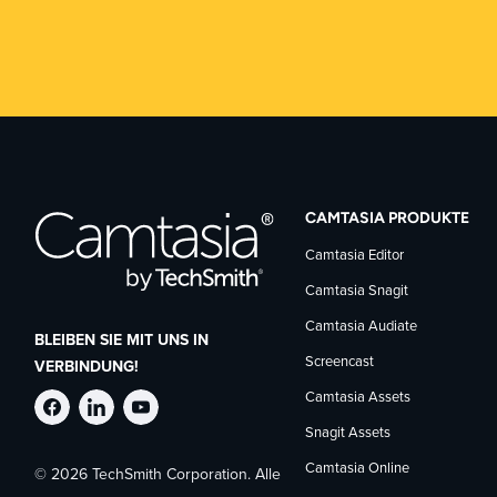
CAMTASIA PRODUKTE
Camtasia Editor
Camtasia Snagit
Camtasia Audiate
BLEIBEN SIE MIT UNS IN
Screencast
VERBINDUNG!
Camtasia Assets
TechSmith
TechSmith
TechSmith
Snagit Assets
Camtasia Online
© 2026 TechSmith Corporation. Alle
auf
auf
auf