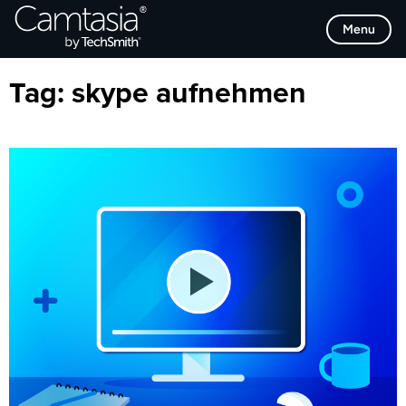
Direkt
Browse Categories
Menu
zum
Inhalt
Tag:
skype aufnehmen