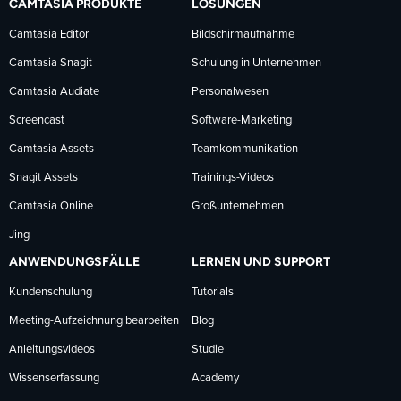
CAMTASIA PRODUKTE
LÖSUNGEN
Facebook
LinkedIn
YouTube
Camtasia Editor
Bildschirmaufnahme
Camtasia Snagit
Schulung in Unternehmen
folgen
folgen
folgen
Camtasia Audiate
Personalwesen
Screencast
Software-Marketing
Camtasia Assets
Teamkommunikation
Snagit Assets
Trainings-Videos
Camtasia Online
Großunternehmen
Jing
ANWENDUNGSFÄLLE
LERNEN UND SUPPORT
Kundenschulung
Tutorials
Meeting-Aufzeichnung bearbeiten
Blog
Anleitungsvideos
Studie
Wissenserfassung
Academy