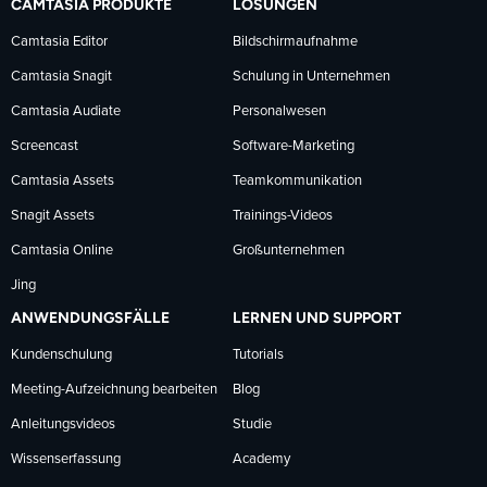
CAMTASIA PRODUKTE
LÖSUNGEN
Facebook
LinkedIn
YouTube
Camtasia Editor
Bildschirmaufnahme
Camtasia Snagit
Schulung in Unternehmen
folgen
folgen
folgen
Camtasia Audiate
Personalwesen
Screencast
Software-Marketing
Camtasia Assets
Teamkommunikation
Snagit Assets
Trainings-Videos
Camtasia Online
Großunternehmen
Jing
ANWENDUNGSFÄLLE
LERNEN UND SUPPORT
Kundenschulung
Tutorials
Meeting-Aufzeichnung bearbeiten
Blog
Anleitungsvideos
Studie
Wissenserfassung
Academy