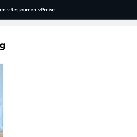
nen
Ressourcen
Preise
nehmen
Video
Visueller Content
Business
ng