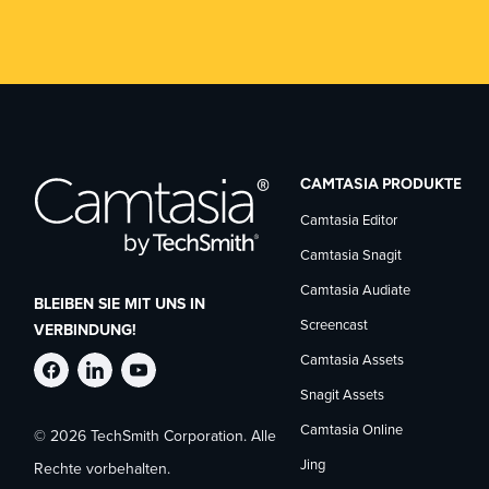
CAMTASIA PRODUKTE
Camtasia Editor
Camtasia Snagit
Camtasia Audiate
BLEIBEN SIE MIT UNS IN
Screencast
VERBINDUNG!
Camtasia Assets
TechSmith
TechSmith
TechSmith
Snagit Assets
Camtasia Online
© 2026 TechSmith Corporation. Alle
auf
auf
auf
Jing
Rechte vorbehalten.