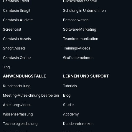
Facebook
LinkedIn
YouTube
Camtasia Editor
Bildschirmaufnahme
Camtasia Snagit
Schulung in Unternehmen
folgen
folgen
folgen
Camtasia Audiate
Personalwesen
Screencast
Software-Marketing
Camtasia Assets
Teamkommunikation
Snagit Assets
Trainings-Videos
Camtasia Online
Großunternehmen
Jing
ANWENDUNGSFÄLLE
LERNEN UND SUPPORT
Kundenschulung
Tutorials
Meeting-Aufzeichnung bearbeiten
Blog
Anleitungsvideos
Studie
Wissenserfassung
Academy
Technologieschulung
Kundenreferenzen