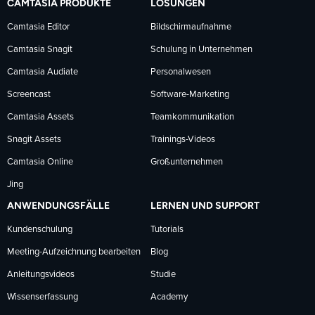
CAMTASIA PRODUKTE
LÖSUNGEN
Facebook
LinkedIn
YouTube
Camtasia Editor
Bildschirmaufnahme
Camtasia Snagit
Schulung in Unternehmen
folgen
folgen
folgen
Camtasia Audiate
Personalwesen
Screencast
Software-Marketing
Camtasia Assets
Teamkommunikation
Snagit Assets
Trainings-Videos
Camtasia Online
Großunternehmen
Jing
ANWENDUNGSFÄLLE
LERNEN UND SUPPORT
Kundenschulung
Tutorials
Meeting-Aufzeichnung bearbeiten
Blog
Anleitungsvideos
Studie
Wissenserfassung
Academy