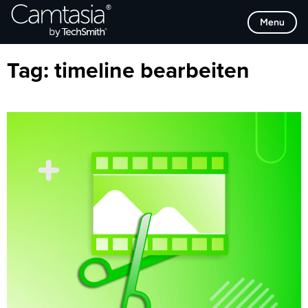
Direkt
Browse Categories
Menu
zum
Inhalt
Tag:
timeline bearbeiten