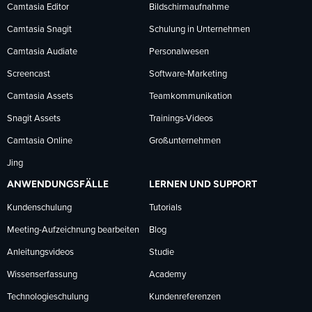
Facebook
LinkedIn
YouTube
Camtasia Editor
Bildschirmaufnahme
Camtasia Snagit
Schulung in Unternehmen
folgen
folgen
folgen
Camtasia Audiate
Personalwesen
Screencast
Software-Marketing
Camtasia Assets
Teamkommunikation
Snagit Assets
Trainings-Videos
Camtasia Online
Großunternehmen
Jing
ANWENDUNGSFÄLLE
LERNEN UND SUPPORT
Kundenschulung
Tutorials
Meeting-Aufzeichnung bearbeiten
Blog
Anleitungsvideos
Studie
Wissenserfassung
Academy
Technologieschulung
Kundenreferenzen