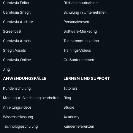
Facebook
LinkedIn
YouTube
Camtasia Editor
Bildschirmaufnahme
Camtasia Snagit
Schulung in Unternehmen
folgen
folgen
folgen
Camtasia Audiate
Personalwesen
Screencast
Software-Marketing
Camtasia Assets
Teamkommunikation
Snagit Assets
Trainings-Videos
Camtasia Online
Großunternehmen
Jing
ANWENDUNGSFÄLLE
LERNEN UND SUPPORT
Kundenschulung
Tutorials
Meeting-Aufzeichnung bearbeiten
Blog
Anleitungsvideos
Studie
Wissenserfassung
Academy
Technologieschulung
Kundenreferenzen