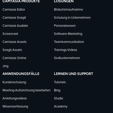
CAMTASIA PRODUKTE
LÖSUNGEN
Facebook
LinkedIn
YouTube
Camtasia Editor
Bildschirmaufnahme
Camtasia Snagit
Schulung in Unternehmen
folgen
folgen
folgen
Camtasia Audiate
Personalwesen
Screencast
Software-Marketing
Camtasia Assets
Teamkommunikation
Snagit Assets
Trainings-Videos
Camtasia Online
Großunternehmen
Jing
ANWENDUNGSFÄLLE
LERNEN UND SUPPORT
Kundenschulung
Tutorials
Meeting-Aufzeichnung bearbeiten
Blog
Anleitungsvideos
Studie
Wissenserfassung
Academy