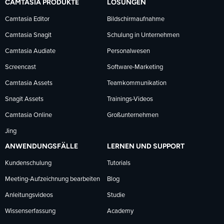
CAMTASIA PRODUKTE
LÖSUNGEN
Facebook
LinkedIn
YouTube
Camtasia Editor
Bildschirmaufnahme
Camtasia Snagit
Schulung in Unternehmen
folgen
folgen
folgen
Camtasia Audiate
Personalwesen
Screencast
Software-Marketing
Camtasia Assets
Teamkommunikation
Snagit Assets
Trainings-Videos
Camtasia Online
Großunternehmen
Jing
ANWENDUNGSFÄLLE
LERNEN UND SUPPORT
Kundenschulung
Tutorials
Meeting-Aufzeichnung bearbeiten
Blog
Anleitungsvideos
Studie
Wissenserfassung
Academy