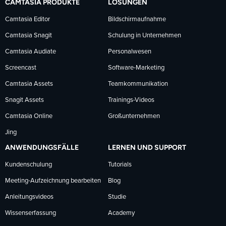
CAMTASIA PRODUKTE
LÖSUNGEN
Facebook
LinkedIn
YouTube
Camtasia Editor
Bildschirmaufnahme
Camtasia Snagit
Schulung in Unternehmen
folgen
folgen
folgen
Camtasia Audiate
Personalwesen
Screencast
Software-Marketing
Camtasia Assets
Teamkommunikation
Snagit Assets
Trainings-Videos
Camtasia Online
Großunternehmen
Jing
ANWENDUNGSFÄLLE
LERNEN UND SUPPORT
Kundenschulung
Tutorials
Meeting-Aufzeichnung bearbeiten
Blog
Anleitungsvideos
Studie
Wissenserfassung
Academy